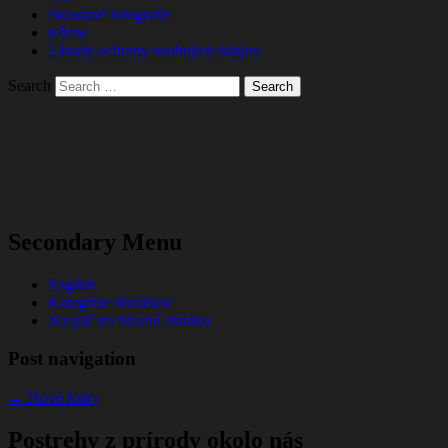
Skladané fotografie
Rôzne
Zásady ochrany osobných údajov
Search
Secondary Menu
English
Kategórie obrázkov
Naspäť na hlavnú stránku
Post navigation
←
Nové fotky
Postrehy z prírody okolo nás