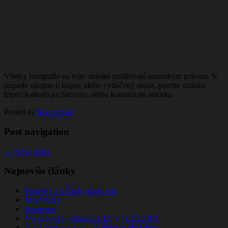
Všetky fotografie na tejto stránke podliehajú autorským právam. V
prípade záujmu o kópiu, alebo vytlačený obraz, pozrite stránku
https://katkafn.picfair.com, alebo kontaktujte autorku
Posted in
Nezaradené
Post navigation
←
Nové fotky
Najnovšie články
Postrehy z prírody okolo nás
Nové fotky
Instagram
Víkendová fototuristika 13. a 14.10.2018
Nová funkcionalita – Kategórie obrázkov