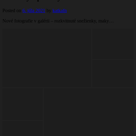
Posted on
6. júla 2021
by
katkafn
Nové fotografie v galérii – rozkvitnuté snežienky, maky…