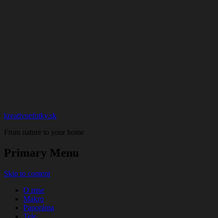
kreativnefotky.sk
From nature to your home
Primary Menu
Skip to content
O mne
Makro
Panoráma
Tele