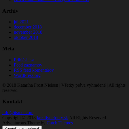
Archív
júl 2021
december 2018
november 2018
október 2018
Meta
Prihlásiť sa
Feed záznamov
RSS feed komentárov
WordPress.org
© 2018 Katarína Frost Nielsen | Všetky práva vyhradené | All rights
reserved
Kontakt
info@itsmci.com
Copyright © 2018
kreativnefotky.sk
All Rights Reserved.
Adventurous Theme by
Catch Themes